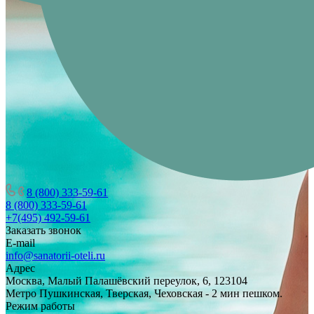
8 (800) 333-59-61
8 (800) 333-59-61
+7(495) 492-59-61
Заказать звонок
E-mail
info@sanatorii-oteli.ru
Адрес
Москва, Малый Палашёвский переулок, 6, 123104
Метро Пушкинская, Тверская, Чеховская - 2 мин пешком.
Режим работы