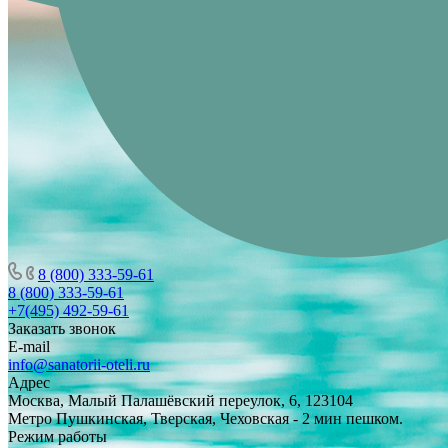
8 (800) 333-59-61
8 (800) 333-59-61
+7(495) 492-59-61
Заказать звонок
E-mail
info@sanatorii-oteli.ru
Адрес
Москва, Малый Палашёвский переулок, 6, 123104
Метро Пушкинская, Тверская, Чеховская - 2 мин пешком.
Режим работы