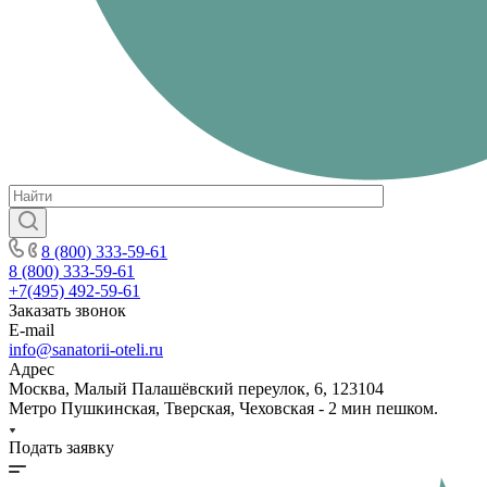
8 (800) 333-59-61
8 (800) 333-59-61
+7(495) 492-59-61
Заказать звонок
E-mail
info@sanatorii-oteli.ru
Адрес
Москва, Малый Палашёвский переулок, 6, 123104
Метро Пушкинская, Тверская, Чеховская - 2 мин пешком.
Подать заявку