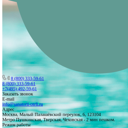
8 (800) 333-59-61
8 (800) 333-59-61
+7(495) 492-59-61
Заказать звонок
E-mail
info@sanatorii-oteli.ru
Адрес
Москва, Малый Палашёвский переулок, 6, 123104
Метро Пушкинская, Тверская, Чеховская - 2 мин пешком.
Режим работы