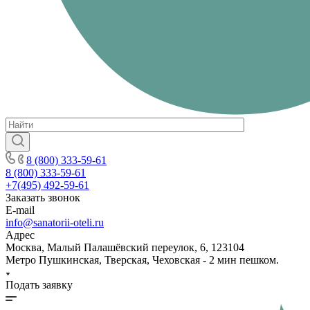
8 (800) 333-59-61
8 (800) 333-59-61
+7(495) 492-59-61
Заказать звонок
E-mail
info@sanatorii-oteli.ru
Адрес
Москва, Малый Палашёвский переулок, 6, 123104
Метро Пушкинская, Тверская, Чеховская - 2 мин пешком.
Подать заявку