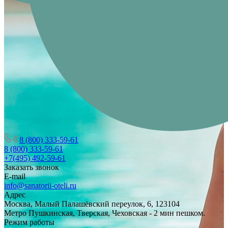
8 (800) 333-59-61
8 (800) 333-59-61
+7(495) 492-59-61
Заказать звонок
E-mail
info@sanatorii-oteli.ru
Адрес
Москва, Малый Палашёвский переулок, 6, 123104
Метро Пушкинская, Тверская, Чеховская - 2 мин пешком.
Режим работы