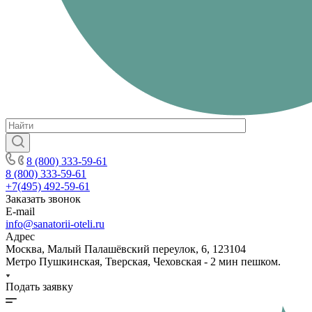
8 (800) 333-59-61
8 (800) 333-59-61
+7(495) 492-59-61
Заказать звонок
E-mail
info@sanatorii-oteli.ru
Адрес
Москва, Малый Палашёвский переулок, 6, 123104
Метро Пушкинская, Тверская, Чеховская - 2 мин пешком.
Подать заявку