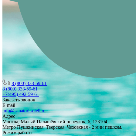
8 (800) 333-59-61
8 (800) 333-59-61
+7(495) 492-59-61
Заказать звонок
E-mail
info@sanatorii-oteli.ru
Адрес
Москва, Малый Палашёвский переулок, 6, 123104
Метро Пушкинская, Тверская, Чеховская - 2 мин пешком.
Режим работы